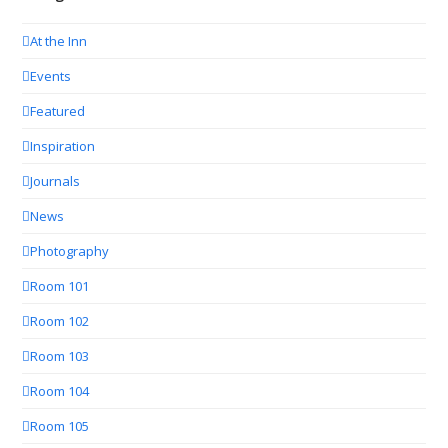
At the Inn
Events
Featured
Inspiration
Journals
News
Photography
Room 101
Room 102
Room 103
Room 104
Room 105