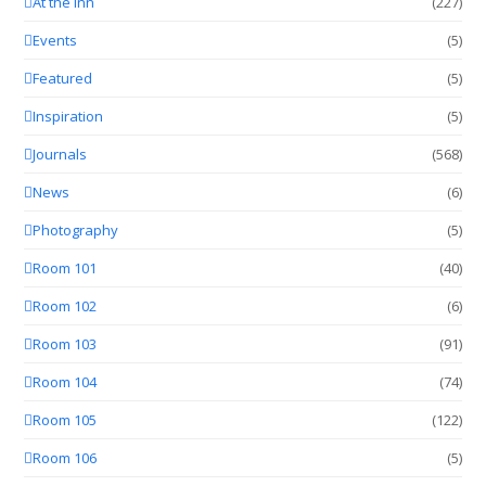
At the Inn
(227)
Events
(5)
Featured
(5)
Inspiration
(5)
Journals
(568)
News
(6)
Photography
(5)
Room 101
(40)
Room 102
(6)
Room 103
(91)
Room 104
(74)
Room 105
(122)
Room 106
(5)