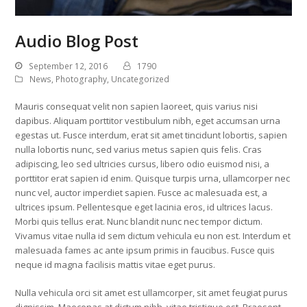
Audio Blog Post
September 12, 2016
1790
News
,
Photography
,
Uncategorized
Mauris consequat velit non sapien laoreet, quis varius nisi
dapibus. Aliquam porttitor vestibulum nibh, eget accumsan urna
egestas ut. Fusce interdum, erat sit amet tincidunt lobortis, sapien
nulla lobortis nunc, sed varius metus sapien quis felis. Cras
adipiscing, leo sed ultricies cursus, libero odio euismod nisi, a
porttitor erat sapien id enim. Quisque turpis urna, ullamcorper nec
nunc vel, auctor imperdiet sapien. Fusce ac malesuada est, a
ultrices ipsum. Pellentesque eget lacinia eros, id ultrices lacus.
Morbi quis tellus erat. Nunc blandit nunc nec tempor dictum.
Vivamus vitae nulla id sem dictum vehicula eu non est. Interdum et
malesuada fames ac ante ipsum primis in faucibus. Fusce quis
neque id magna facilisis mattis vitae eget purus.
Nulla vehicula orci sit amet est ullamcorper, sit amet feugiat purus