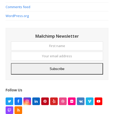
Comments feed
WordPress.org
Mailchimp Newsletter
First
Your
name
email
addres
Subscribe
Follow Us
Twitter
Facebook
Instagram
LinkedIn
Pinterest
Yelp
Dribbble
Flickr
VK
Vimeo
YouTube
Twitch
RSS