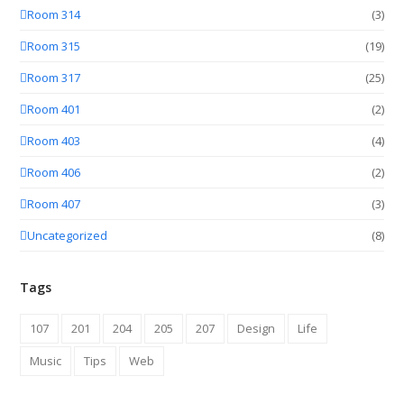
Room 314
(3)
Room 315
(19)
Room 317
(25)
Room 401
(2)
Room 403
(4)
Room 406
(2)
Room 407
(3)
Uncategorized
(8)
Tags
107
201
204
205
207
Design
Life
Music
Tips
Web