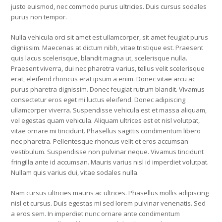
justo euismod, nec commodo purus ultricies. Duis cursus sodales
purus non tempor.
Nulla vehicula orci sit amet est ullamcorper, sit amet feugiat purus
dignissim. Maecenas at dictum nibh, vitae tristique est. Praesent
quis lacus scelerisque, blandit magna ut, scelerisque nulla.
Praesent viverra, dui nec pharetra varius, tellus velit scelerisque
erat, eleifend rhoncus erat ipsum a enim. Donec vitae arcu ac
purus pharetra dignissim. Donec feugiat rutrum blandit. Vivamus
consectetur eros eget mi luctus eleifend. Donec adipiscing
ullamcorper viverra. Suspendisse vehicula est et massa aliquam,
vel egestas quam vehicula. Aliquam ultrices est et nisl volutpat,
vitae ornare mi tincidunt. Phasellus sagittis condimentum libero
nec pharetra. Pellentesque rhoncus velit et eros accumsan
vestibulum. Suspendisse non pulvinar neque. Vivamus tincidunt
fringilla ante id accumsan. Mauris varius nisl id imperdiet volutpat.
Nullam quis varius dui, vitae sodales nulla.
Nam cursus ultricies mauris ac ultrices. Phasellus mollis adipiscing
nisl et cursus. Duis egestas mi sed lorem pulvinar venenatis. Sed
a eros sem. In imperdiet nunc ornare ante condimentum