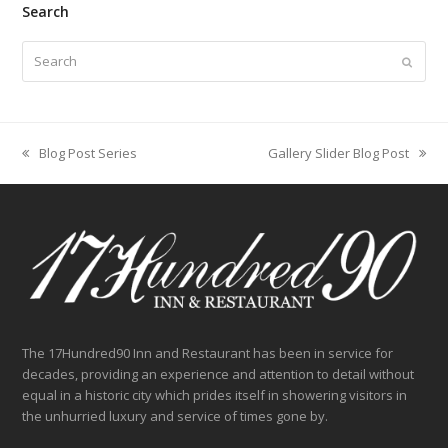
Search
Search
Submit
Blog Post Series
Gallery Slider Blog Post
previous
next
post:
post:
The 17Hundred90 Inn and Restaurant has been in service for
decades, providing an experience and attention to detail without
equal in a historic city which prides itself in showering visitors in
the unhurried luxury and service of times gone by.