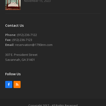
November 15, 2023
Contact Us
Phone:
(912) 236-7122
Fax:
(912) 236-7123
Email:
reservation@1790inn.com
307 E. President Street
Savannah, GA 31401
Follow Us
Facebook
RSS
Copyright 2017 - All Rights Reserved