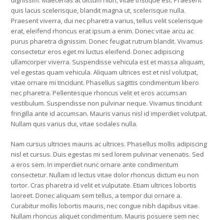
dignissim. Maecenas at dictum nibh, vitae tristique est. Praesent
quis lacus scelerisque, blandit magna ut, scelerisque nulla.
Praesent viverra, dui nec pharetra varius, tellus velit scelerisque
erat, eleifend rhoncus erat ipsum a enim. Donec vitae arcu ac
purus pharetra dignissim. Donec feugiat rutrum blandit. Vivamus
consectetur eros eget mi luctus eleifend. Donec adipiscing
ullamcorper viverra. Suspendisse vehicula est et massa aliquam,
vel egestas quam vehicula. Aliquam ultrices est et nisl volutpat,
vitae ornare mi tincidunt. Phasellus sagittis condimentum libero
nec pharetra. Pellentesque rhoncus velit et eros accumsan
vestibulum. Suspendisse non pulvinar neque. Vivamus tincidunt
fringilla ante id accumsan. Mauris varius nisl id imperdiet volutpat.
Nullam quis varius dui, vitae sodales nulla.
Nam cursus ultricies mauris ac ultrices. Phasellus mollis adipiscing
nisl et cursus. Duis egestas mi sed lorem pulvinar venenatis. Sed
a eros sem. In imperdiet nunc ornare ante condimentum
consectetur. Nullam id lectus vitae dolor rhoncus dictum eu non
tortor. Cras pharetra id velit et vulputate. Etiam ultrices lobortis
laoreet. Donec aliquam sem tellus, a tempor dui ornare a.
Curabitur mollis lobortis mauris, nec congue nibh dapibus vitae.
Nullam rhoncus aliquet condimentum. Mauris posuere sem nec