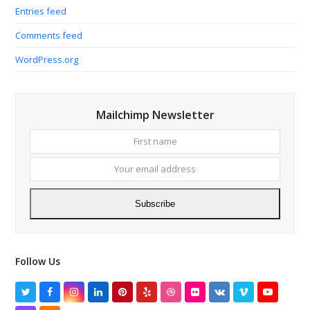
Entries feed
Comments feed
WordPress.org
Mailchimp Newsletter
First
Your
name
email
addres
Subscribe
Follow Us
Twitter
Facebook
Instagram
LinkedIn
Pinterest
Yelp
Dribbble
Flickr
VK
Vimeo
YouTube