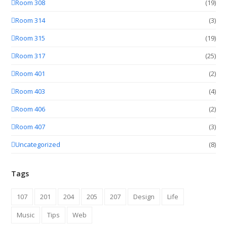
Room 308
(19)
Room 314
(3)
Room 315
(19)
Room 317
(25)
Room 401
(2)
Room 403
(4)
Room 406
(2)
Room 407
(3)
Uncategorized
(8)
Tags
107
201
204
205
207
Design
Life
Music
Tips
Web