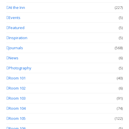
At the Inn
(227)
Events
(5)
Featured
(5)
Inspiration
(5)
Journals
(568)
News
(6)
Photography
(5)
Room 101
(40)
Room 102
(6)
Room 103
(91)
Room 104
(74)
Room 105
(122)
Room 106
(5)