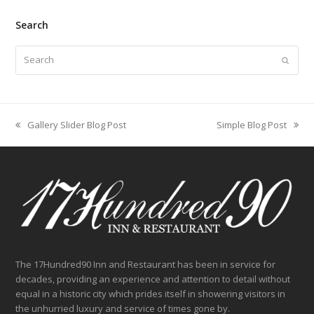
Search
Search
Submit
Gallery Slider Blog Post
Simple Blog Post
previous
next
post:
post:
The 17Hundred90 Inn and Restaurant has been in service for
decades, providing an experience and attention to detail without
equal in a historic city which prides itself in showering visitors in
the unhurried luxury and service of times gone by.