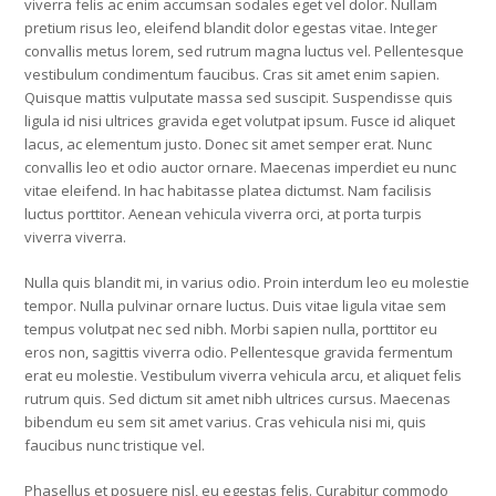
viverra felis ac enim accumsan sodales eget vel dolor. Nullam
pretium risus leo, eleifend blandit dolor egestas vitae. Integer
convallis metus lorem, sed rutrum magna luctus vel. Pellentesque
vestibulum condimentum faucibus. Cras sit amet enim sapien.
Quisque mattis vulputate massa sed suscipit. Suspendisse quis
ligula id nisi ultrices gravida eget volutpat ipsum. Fusce id aliquet
lacus, ac elementum justo. Donec sit amet semper erat. Nunc
convallis leo et odio auctor ornare. Maecenas imperdiet eu nunc
vitae eleifend. In hac habitasse platea dictumst. Nam facilisis
luctus porttitor. Aenean vehicula viverra orci, at porta turpis
viverra viverra.
Nulla quis blandit mi, in varius odio. Proin interdum leo eu molestie
tempor. Nulla pulvinar ornare luctus. Duis vitae ligula vitae sem
tempus volutpat nec sed nibh. Morbi sapien nulla, porttitor eu
eros non, sagittis viverra odio. Pellentesque gravida fermentum
erat eu molestie. Vestibulum viverra vehicula arcu, et aliquet felis
rutrum quis. Sed dictum sit amet nibh ultrices cursus. Maecenas
bibendum eu sem sit amet varius. Cras vehicula nisi mi, quis
faucibus nunc tristique vel.
Phasellus et posuere nisl, eu egestas felis. Curabitur commodo