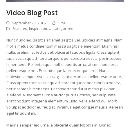
Video Blog Post
September 23, 2016
1790
Featured
,
Inspiration
,
Uncategorized
Nunc nunc leo, sagittis sit amet sagittis vel, ultricies at magna. Nam
mollis metus condimentum massa sagittis elementum. Etiam nisl
nulla, pretium ac lectus vel, placerat faucibus ligula. Class aptent
taciti sociosqu ad litora torquent per conubia nostra, per inceptos
himenaeos. Pellentesque mollis lobortis urna, at commodo erat
pellentesque nec. Pellentesque laoreet neque eros. Nunc
molestie semper risus, ac sagittis nisl. Morbi id pellentesque ante.
Class aptent taciti sociosqu ad litora torquent per conubia nostra,
per inceptos himenaeos. Ut consectetur dui ut metus pulvinar
eleifend. Nunc mattis urna auctor purus ultrices, nec vulputate
erat tincidunt. Integer a elementum justo, vel eleifend dui. Morbi
volutpat ac dolor eu feugiat. Vivamus eget congue mauris. Aenean
eget tincidunt mi.
Mauris semper leo urna, a placerat quam lobortis in. Donec