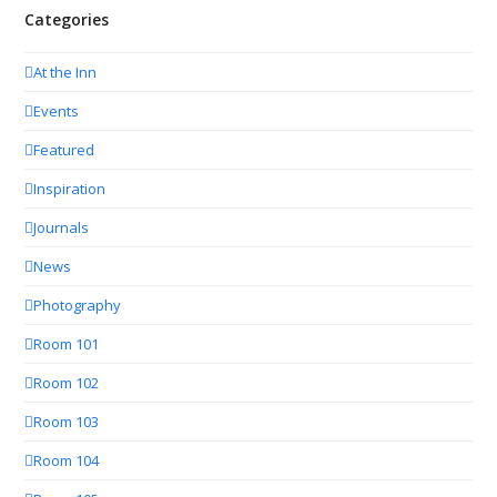
Categories
At the Inn
Events
Featured
Inspiration
Journals
News
Photography
Room 101
Room 102
Room 103
Room 104