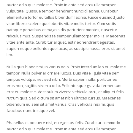
auctor odio quis molestie. Proin in ante sed arcu ullamcorper
vulputate. Quisque tempor hendrerit nunc id lacinia. Curabitur
elementum tortor eu tellus bibendum lacinia. Fusce euismod justo
vitae libero scelerisque lobortis vitae mollis tortor. Cum sociis
natoque penatibus et magnis dis parturient montes, nascetur
ridiculus mus. Suspendisse semper ullamcorper mollis. Maecenas
vitae ante ante. Curabitur aliquet, est nec hendrerit egestas,
sapien neque pellentesque lacus, ac suscipit massa eros sit amet
leo.
Nulla quis blandit mi, in varius odio. Proin interdum leo eu molestie
tempor. Nulla pulvinar ornare luctus. Duis vitae ligula vitae sem
tempus volutpat nec sed nibh. Morbi sapien nulla, porttitor eu
eros non, sagittis viverra odio. Pellentesque gravida fermentum
erat eu molestie. Vestibulum viverra vehicula arcu, et aliquet felis
rutrum quis. Sed dictum sit amet nibh ultrices cursus. Maecenas
bibendum eu sem sit amet varius. Cras vehicula nisi mi, quis
faucibus nunc tristique vel.
Phasellus et posuere nisl, eu egestas felis. Curabitur commodo
auctor odio quis molestie. Proin in ante sed arcu ullamcorper